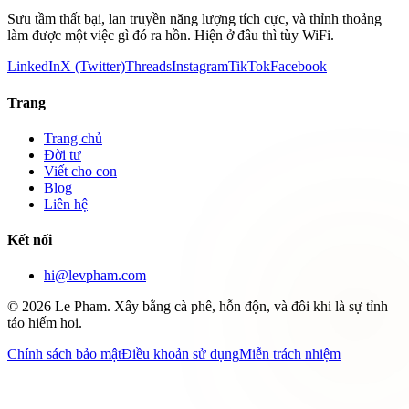
Sưu tầm thất bại, lan truyền năng lượng tích cực, và thỉnh thoảng
làm được một việc gì đó ra hồn. Hiện ở đâu thì tùy WiFi.
LinkedIn
X (Twitter)
Threads
Instagram
TikTok
Facebook
Trang
Trang chủ
Đời tư
Viết cho con
Blog
Liên hệ
Kết nối
hi@levpham.com
©
2026
Le Pham.
Xây bằng cà phê, hỗn độn, và đôi khi là sự tỉnh
táo hiếm hoi.
Chính sách bảo mật
Điều khoản sử dụng
Miễn trách nhiệm