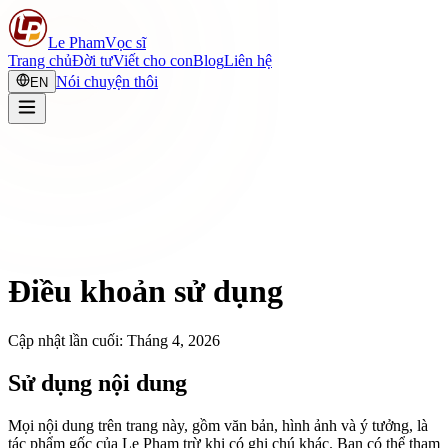
Le Pham
Vọc sĩ
Trang chủ
Đời tư
Viết cho con
Blog
Liên hệ
Nói chuyện thôi
EN
Điều khoản sử dụng
Cập nhật lần cuối: Tháng 4, 2026
Sử dụng nội dung
Mọi nội dung trên trang này, gồm văn bản, hình ảnh và ý tưởng, là
tác phẩm gốc của Le Pham trừ khi có ghi chú khác. Bạn có thể tham